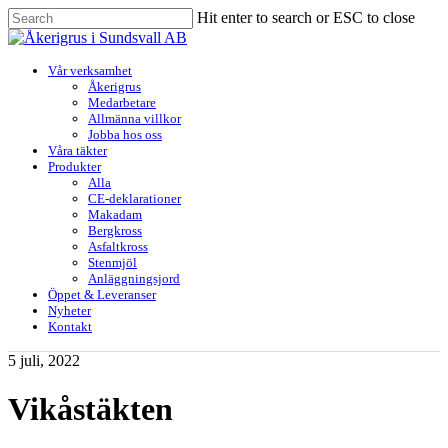
Skip
Hit enter to search or ESC to close
to
Close
main
Search
content
Menu
Vår verksamhet
Åkerigrus
Medarbetare
Allmänna villkor
Jobba hos oss
Våra täkter
Produkter
Alla
CE-deklarationer
Makadam
Bergkross
Asfaltkross
Stenmjöl
Anläggningsjord
Öppet & Leveranser
Nyheter
Kontakt
5 juli, 2022
Vikåstäkten