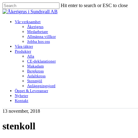
Skip
Hit enter to search or ESC to close
to
Close
main
Search
content
Menu
Vår verksamhet
Åkerigrus
Medarbetare
Allmänna villkor
Jobba hos oss
Våra täkter
Produkter
Alla
CE-deklarationer
Makadam
Bergkross
Asfaltkross
Stenmjöl
Anläggningsjord
Öppet & Leveranser
Nyheter
Kontakt
13 november, 2018
stenkoll