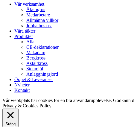
Close
Vår verksamhet
Menu
Åkerigrus
Medarbetare
Allmänna villkor
Jobba hos oss
Våra täkter
Produkter
Alla
CE-deklarationer
Makadam
Bergkross
Asfaltkross
Stenmjöl
Anläggningsjord
Öppet & Leveranser
Nyheter
Kontakt
Vår webbplats har cookies för en bra användarupplevelse. Godkänn d
Privacy & Cookies Policy
Stäng