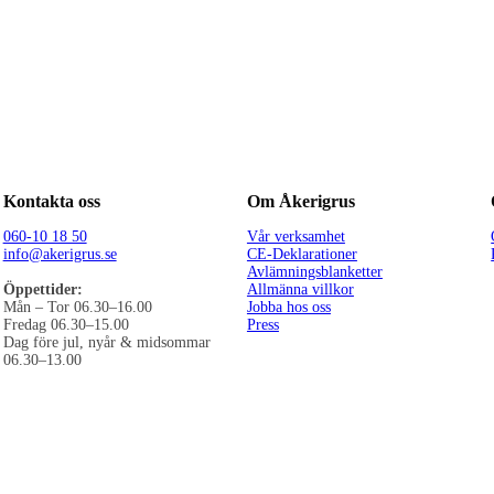
Kontakta oss
Om Åkerigrus
060-10 18 50
Vår verksamhet
info@akerigrus.se
CE-Deklarationer
Avlämningsblanketter
Öppettider:
Allmänna villkor
Mån – Tor 06.30–16.00
Jobba hos oss
Fredag 06.30–15.00
Press
Dag före jul, nyår & midsommar
06.30–13.00