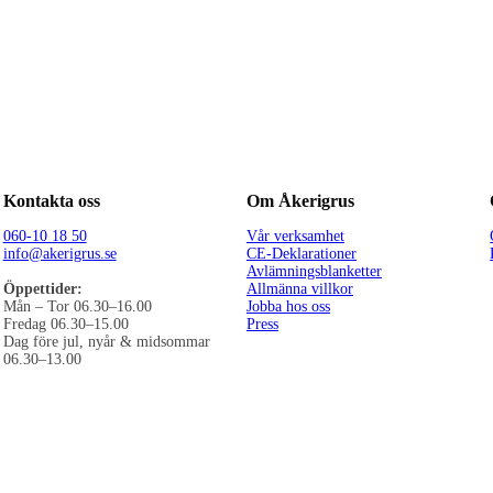
Kontakta oss
Om Åkerigrus
060-10 18 50
Vår verksamhet
info@akerigrus.se
CE-Deklarationer
Avlämningsblanketter
Öppettider:
Allmänna villkor
Mån – Tor 06.30–16.00
Jobba hos oss
Fredag 06.30–15.00
Press
Dag före jul, nyår & midsommar
06.30–13.00