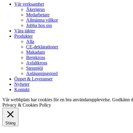
Close
Vår verksamhet
Menu
Åkerigrus
Medarbetare
Allmänna villkor
Jobba hos oss
Våra täkter
Produkter
Alla
CE-deklarationer
Makadam
Bergkross
Asfaltkross
Stenmjöl
Anläggningsjord
Öppet & Leveranser
Nyheter
Kontakt
Vår webbplats har cookies för en bra användarupplevelse. Godkänn d
Privacy & Cookies Policy
Stäng