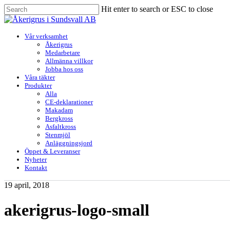
Skip
Hit enter to search or ESC to close
to
Close
main
Search
content
Menu
Vår verksamhet
Åkerigrus
Medarbetare
Allmänna villkor
Jobba hos oss
Våra täkter
Produkter
Alla
CE-deklarationer
Makadam
Bergkross
Asfaltkross
Stenmjöl
Anläggningsjord
Öppet & Leveranser
Nyheter
Kontakt
19 april, 2018
akerigrus-logo-small