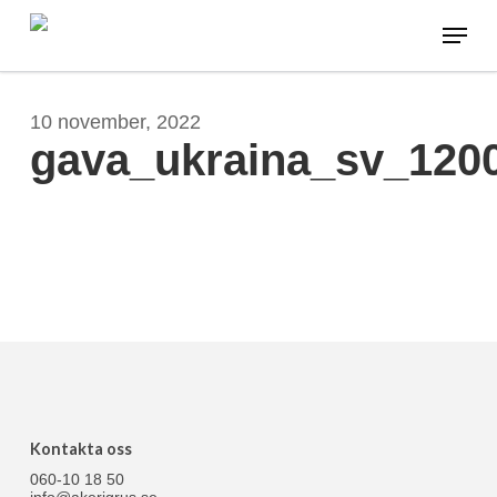
Skip
Menu
to
main
content
10 november, 2022
gava_ukraina_sv_120
Kontakta oss
060-10 18 50