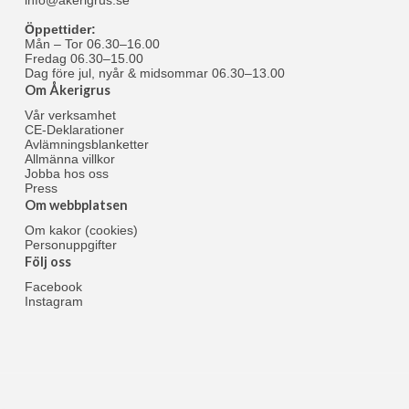
info@akerigrus.se
Öppettider:
Mån – Tor 06.30–16.00
Fredag 06.30–15.00
Dag före jul, nyår & midsommar 06.30–13.00
Om Åkerigrus
Vår verksamhet
CE-Deklarationer
Avlämningsblanketter
Allmänna villkor
Jobba hos oss
Press
Om webbplatsen
Om kakor (cookies)
Personuppgifter
Följ oss
Facebook
Instagram