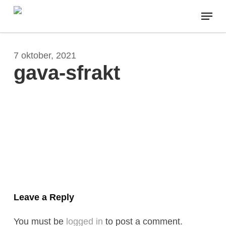
Skip
Menu
to
main
content
7 oktober, 2021
gava-sfrakt
Leave a Reply
You must be
logged in
to post a comment.