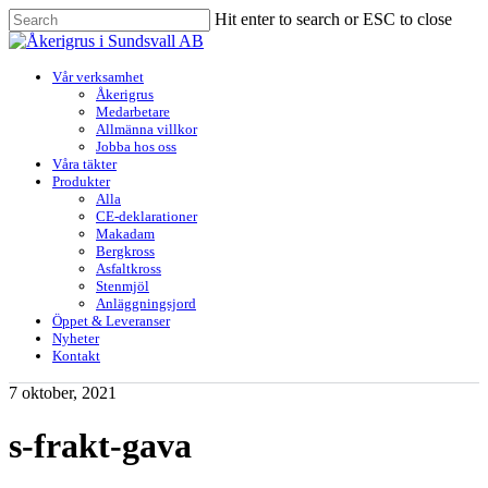
Skip
Hit enter to search or ESC to close
to
Close
main
Search
content
Menu
Vår verksamhet
Åkerigrus
Medarbetare
Allmänna villkor
Jobba hos oss
Våra täkter
Produkter
Alla
CE-deklarationer
Makadam
Bergkross
Asfaltkross
Stenmjöl
Anläggningsjord
Öppet & Leveranser
Nyheter
Kontakt
7 oktober, 2021
s-frakt-gava