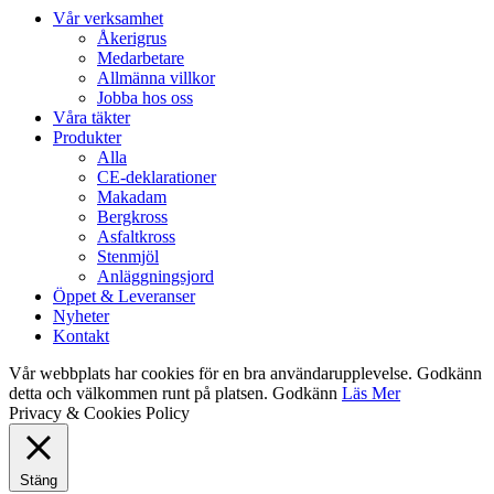
Close
Vår verksamhet
Menu
Åkerigrus
Medarbetare
Allmänna villkor
Jobba hos oss
Våra täkter
Produkter
Alla
CE-deklarationer
Makadam
Bergkross
Asfaltkross
Stenmjöl
Anläggningsjord
Öppet & Leveranser
Nyheter
Kontakt
Vår webbplats har cookies för en bra användarupplevelse. Godkänn
detta och välkommen runt på platsen.
Godkänn
Läs Mer
Privacy & Cookies Policy
Stäng