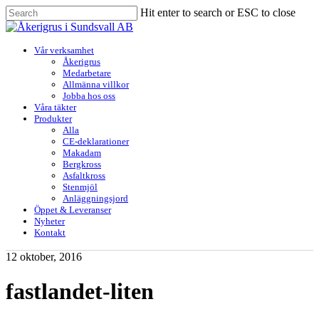
Skip
Hit enter to search or ESC to close
to
Close
main
Search
content
Menu
Vår verksamhet
Åkerigrus
Medarbetare
Allmänna villkor
Jobba hos oss
Våra täkter
Produkter
Alla
CE-deklarationer
Makadam
Bergkross
Asfaltkross
Stenmjöl
Anläggningsjord
Öppet & Leveranser
Nyheter
Kontakt
12 oktober, 2016
fastlandet-liten