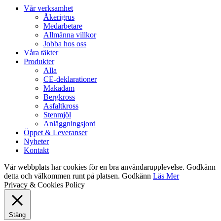
Close
Vår verksamhet
Menu
Åkerigrus
Medarbetare
Allmänna villkor
Jobba hos oss
Våra täkter
Produkter
Alla
CE-deklarationer
Makadam
Bergkross
Asfaltkross
Stenmjöl
Anläggningsjord
Öppet & Leveranser
Nyheter
Kontakt
Vår webbplats har cookies för en bra användarupplevelse. Godkänn
detta och välkommen runt på platsen.
Godkänn
Läs Mer
Privacy & Cookies Policy
Stäng