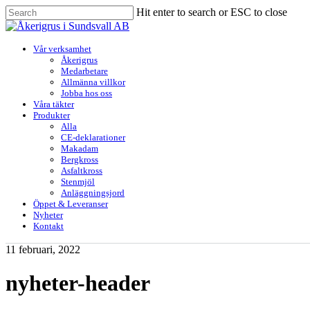
Skip
Hit enter to search or ESC to close
to
Close
main
Search
content
Menu
Vår verksamhet
Åkerigrus
Medarbetare
Allmänna villkor
Jobba hos oss
Våra täkter
Produkter
Alla
CE-deklarationer
Makadam
Bergkross
Asfaltkross
Stenmjöl
Anläggningsjord
Öppet & Leveranser
Nyheter
Kontakt
11 februari, 2022
nyheter-header