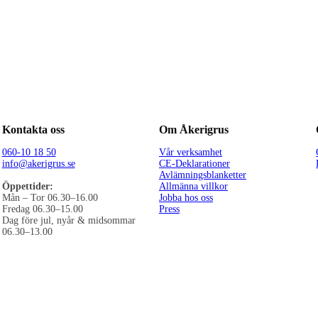
Kontakta oss
Om Åkerigrus
060-10 18 50
Vår verksamhet
info@akerigrus.se
CE-Deklarationer
Avlämningsblanketter
Öppettider:
Allmänna villkor
Mån – Tor 06.30–16.00
Jobba hos oss
Fredag 06.30–15.00
Press
Dag före jul, nyår & midsommar
06.30–13.00