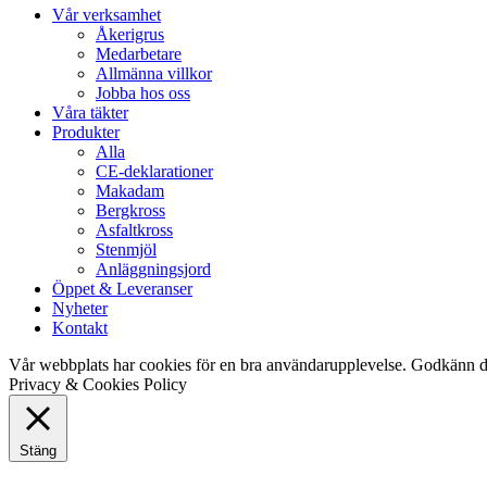
Close
Vår verksamhet
Menu
Åkerigrus
Medarbetare
Allmänna villkor
Jobba hos oss
Våra täkter
Produkter
Alla
CE-deklarationer
Makadam
Bergkross
Asfaltkross
Stenmjöl
Anläggningsjord
Öppet & Leveranser
Nyheter
Kontakt
Vår webbplats har cookies för en bra användarupplevelse. Godkänn d
Privacy & Cookies Policy
Stäng