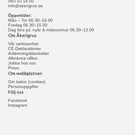
060-10 18 50
info@akerigrus.se
Öppettider:
Mån – Tor 06.30–16.00
Fredag 06.30–15.00
Dag före jul, nyår & midsommar 06.30–13.00
Om Åkerigrus
Vår verksamhet
CE-Deklarationer
Avlämningsblanketter
Allmänna villkor
Jobba hos oss
Press
Om webbplatsen
Om kakor (cookies)
Personuppgifter
Följ oss
Facebook
Instagram