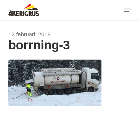
Skip
Menu
to
main
Close
content
Menu
12 februari, 2019
borrning-3