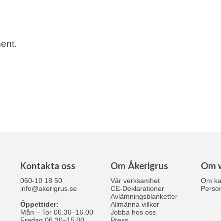
ent.
Kontakta oss
Om Åkerigrus
Om 
060-10 18 50
Vår verksamhet
Om ka
info@akerigrus.se
CE-Deklarationer
Person
Avlämningsblanketter
Öppettider:
Allmänna villkor
Mån – Tor 06.30–16.00
Jobba hos oss
Fredag 06.30–15.00
Press