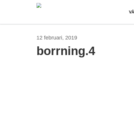
Skip
to
V
main
content
12 februari, 2019
borrning.4