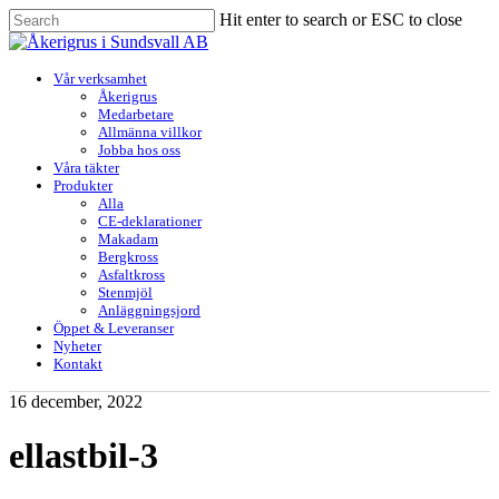
Skip
Hit enter to search or ESC to close
to
Close
main
Search
content
Menu
Vår verksamhet
Åkerigrus
Medarbetare
Allmänna villkor
Jobba hos oss
Våra täkter
Produkter
Alla
CE-deklarationer
Makadam
Bergkross
Asfaltkross
Stenmjöl
Anläggningsjord
Öppet & Leveranser
Nyheter
Kontakt
16 december, 2022
ellastbil-3