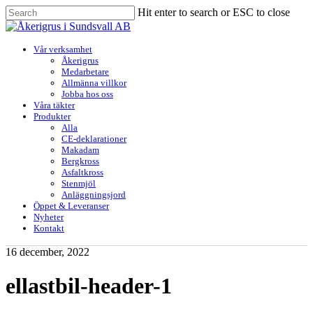
Skip
Hit enter to search or ESC to close
to
Close
main
Search
content
Menu
Vår verksamhet
Åkerigrus
Medarbetare
Allmänna villkor
Jobba hos oss
Våra täkter
Produkter
Alla
CE-deklarationer
Makadam
Bergkross
Asfaltkross
Stenmjöl
Anläggningsjord
Öppet & Leveranser
Nyheter
Kontakt
16 december, 2022
ellastbil-header-1