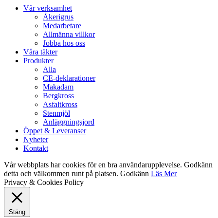
Close
Vår verksamhet
Menu
Åkerigrus
Medarbetare
Allmänna villkor
Jobba hos oss
Våra täkter
Produkter
Alla
CE-deklarationer
Makadam
Bergkross
Asfaltkross
Stenmjöl
Anläggningsjord
Öppet & Leveranser
Nyheter
Kontakt
Vår webbplats har cookies för en bra användarupplevelse. Godkänn
detta och välkommen runt på platsen.
Godkänn
Läs Mer
Privacy & Cookies Policy
Stäng