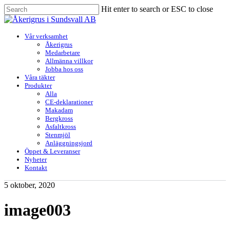
Skip
Hit enter to search or ESC to close
to
Close
main
Search
content
Menu
Vår verksamhet
Åkerigrus
Medarbetare
Allmänna villkor
Jobba hos oss
Våra täkter
Produkter
Alla
CE-deklarationer
Makadam
Bergkross
Asfaltkross
Stenmjöl
Anläggningsjord
Öppet & Leveranser
Nyheter
Kontakt
5 oktober, 2020
image003