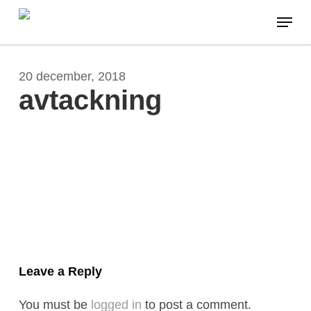
Skip
Menu
to
main
content
20 december, 2018
avtackning
Leave a Reply
You must be
logged in
to post a comment.