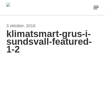
Skip
Menu
to
main
content
3 oktober, 2018
klimatsmart-grus-i-
sundsvall-featured-
1-2