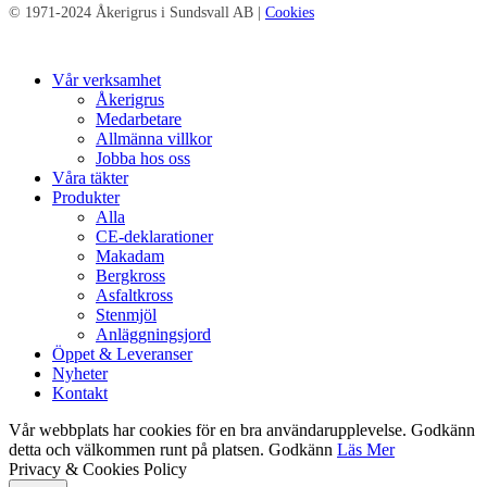
© 1971-2024 Åkerigrus i Sundsvall AB |
Cookies
Close
Vår verksamhet
Menu
Åkerigrus
Medarbetare
Allmänna villkor
Jobba hos oss
Våra täkter
Produkter
Alla
CE-deklarationer
Makadam
Bergkross
Asfaltkross
Stenmjöl
Anläggningsjord
Öppet & Leveranser
Nyheter
Kontakt
Vår webbplats har cookies för en bra användarupplevelse. Godkänn
detta och välkommen runt på platsen.
Godkänn
Läs Mer
Privacy & Cookies Policy