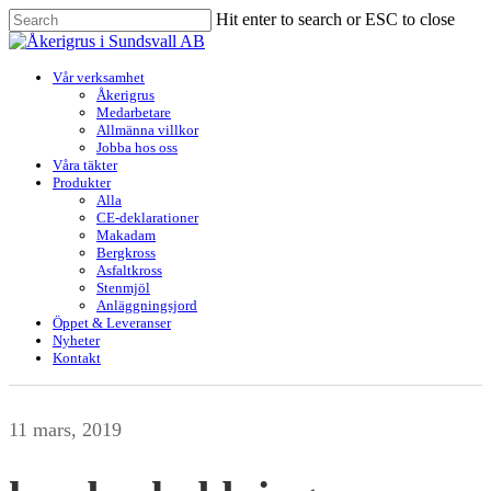
Skip
Hit enter to search or ESC to close
to
Close
main
Search
content
Menu
Vår verksamhet
Åkerigrus
Medarbetare
Allmänna villkor
Jobba hos oss
Våra täkter
Produkter
Alla
CE-deklarationer
Makadam
Bergkross
Asfaltkross
Stenmjöl
Anläggningsjord
Öppet & Leveranser
Nyheter
Kontakt
11 mars, 2019