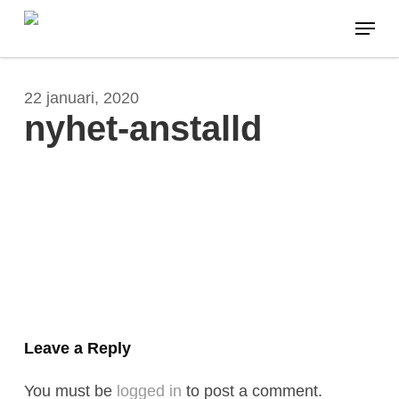
Skip
Menu
to
main
content
22 januari, 2020
nyhet-anstalld
Leave a Reply
You must be
logged in
to post a comment.