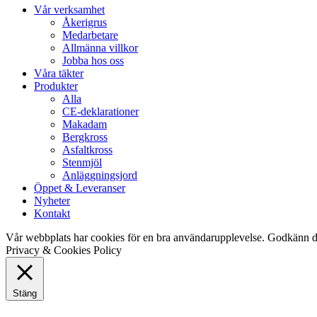
Close
Vår verksamhet
Menu
Åkerigrus
Medarbetare
Allmänna villkor
Jobba hos oss
Våra täkter
Produkter
Alla
CE-deklarationer
Makadam
Bergkross
Asfaltkross
Stenmjöl
Anläggningsjord
Öppet & Leveranser
Nyheter
Kontakt
Vår webbplats har cookies för en bra användarupplevelse. Godkänn d
Privacy & Cookies Policy
Stäng