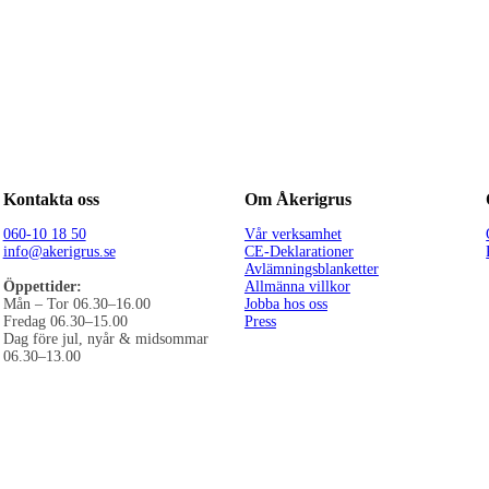
Kontakta oss
Om Åkerigrus
060-10 18 50
Vår verksamhet
info@akerigrus.se
CE-Deklarationer
Avlämningsblanketter
Öppettider:
Allmänna villkor
Mån – Tor 06.30–16.00
Jobba hos oss
Fredag 06.30–15.00
Press
Dag före jul, nyår & midsommar
06.30–13.00