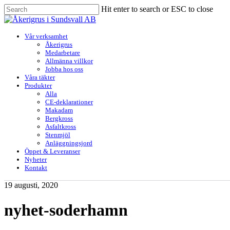
Skip
Hit enter to search or ESC to close
to
Close
main
Search
content
Menu
Vår verksamhet
Åkerigrus
Medarbetare
Allmänna villkor
Jobba hos oss
Våra täkter
Produkter
Alla
CE-deklarationer
Makadam
Bergkross
Asfaltkross
Stenmjöl
Anläggningsjord
Öppet & Leveranser
Nyheter
Kontakt
19 augusti, 2020
nyhet-soderhamn