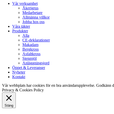
Close
Vår verksamhet
Menu
Åkerigrus
Medarbetare
Allmänna villkor
Jobba hos oss
Våra täkter
Produkter
Alla
CE-deklarationer
Makadam
Bergkross
Asfaltkross
Stenmjöl
Anläggningsjord
Öppet & Leveranser
Nyheter
Kontakt
Vår webbplats har cookies för en bra användarupplevelse. Godkänn d
Privacy & Cookies Policy
Stäng