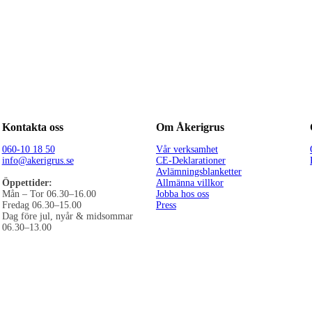
Kontakta oss
Om Åkerigrus
060-10 18 50
Vår verksamhet
info@akerigrus.se
CE-Deklarationer
Avlämningsblanketter
Öppettider:
Allmänna villkor
Mån – Tor 06.30–16.00
Jobba hos oss
Fredag 06.30–15.00
Press
Dag före jul, nyår & midsommar
06.30–13.00