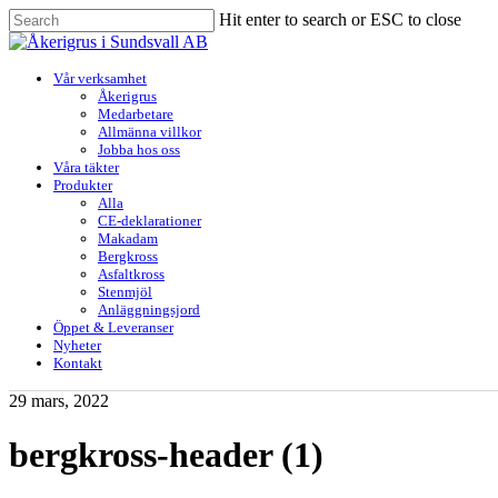
Skip
Hit enter to search or ESC to close
to
Close
main
Search
content
Menu
Vår verksamhet
Åkerigrus
Medarbetare
Allmänna villkor
Jobba hos oss
Våra täkter
Produkter
Alla
CE-deklarationer
Makadam
Bergkross
Asfaltkross
Stenmjöl
Anläggningsjord
Öppet & Leveranser
Nyheter
Kontakt
29 mars, 2022
bergkross-header (1)