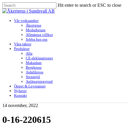
Skip
Hit enter to search or ESC to close
to
Close
main
Search
content
Menu
Vår verksamhet
Åkerigrus
Medarbetare
Allmänna villkor
Jobba hos oss
Våra täkter
Produkter
Alla
CE-deklarationer
Makadam
Bergkross
Asfaltkross
Stenmjöl
Anläggningsjord
Öppet & Leveranser
Nyheter
Kontakt
14 november, 2022
0-16-220615