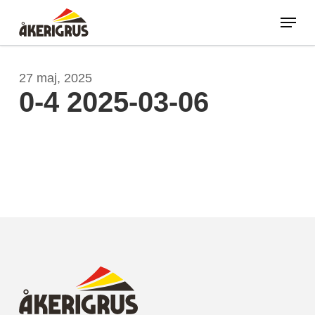
Skip
Menu
to
main
Close
content
Menu
27 maj, 2025
0-4 2025-03-06