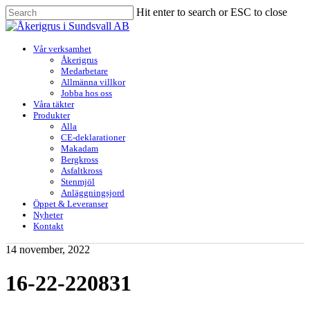
Skip
Hit enter to search or ESC to close
to
Close
main
Search
content
Menu
Vår verksamhet
Åkerigrus
Medarbetare
Allmänna villkor
Jobba hos oss
Våra täkter
Produkter
Alla
CE-deklarationer
Makadam
Bergkross
Asfaltkross
Stenmjöl
Anläggningsjord
Öppet & Leveranser
Nyheter
Kontakt
14 november, 2022
16-22-220831