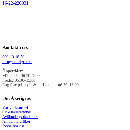
16-22-220831
Kontakta oss
060-10 18 50
info@akerigrus.se
Öppettider:
Mån – Tor 06.30–16.00
Fredag 06.30–15.00
Dag före jul, nyår & midsommar 06.30–13.00
Om Åkerigrus
Vår verksamhet
CE-Deklarationer
Avlämningsblanketter
Allmänna villkor
Jobba hos oss