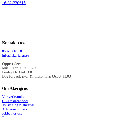
16-32-220615
Kontakta oss
060-10 18 50
info@akerigrus.se
Öppettider:
Mån – Tor 06.30–16.00
Fredag 06.30–15.00
Dag före jul, nyår & midsommar 06.30–13.00
Om Åkerigrus
Vår verksamhet
CE-Deklarationer
Avlämningsblanketter
Allmänna villkor
Jobba hos oss