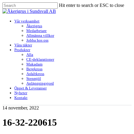
Skip
Hit enter to search or ESC to close
to
Close
main
Search
content
Menu
Vår verksamhet
Åkerigrus
Medarbetare
Allmänna villkor
Jobba hos oss
Våra täkter
Produkter
Alla
CE-deklarationer
Makadam
Bergkross
Asfaltkross
Stenmjöl
Anläggningsjord
Öppet & Leveranser
Nyheter
Kontakt
14 november, 2022
16-32-220615