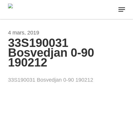
Skip
Menu
to
main
content
4 mars, 2019
33S190031
Bosvedjan 0-90
190212
33S190031 Bosvedjan 0-90 190212