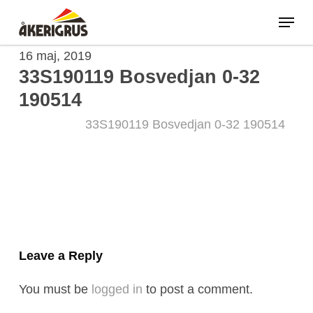
Skip
Menu
to
main
16 maj, 2019
content
33S190119 Bosvedjan 0-32
190514
33S190119 Bosvedjan 0-32 190514
Leave a Reply
You must be
logged in
to post a comment.