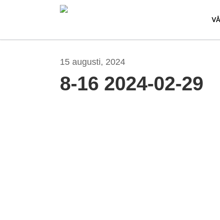
Skip
to
V
main
content
15 augusti, 2024
8-16 2024-02-29