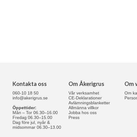
Kontakta oss
Om Åkerigrus
Om 
060-10 18 50
Vår verksamhet
Om ka
info@akerigrus.se
CE-Deklarationer
Person
Avlämningsblanketter
Öppettider:
Allmänna villkor
Mån – Tor 06.30–16.00
Jobba hos oss
Fredag 06.30–15.00
Press
Dag före jul, nyår &
midsommar 06.30–13.00