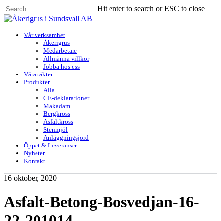
Skip
Hit enter to search or ESC to close
to
Close
main
Search
content
Menu
Vår verksamhet
Åkerigrus
Medarbetare
Allmänna villkor
Jobba hos oss
Våra täkter
Produkter
Alla
CE-deklarationer
Makadam
Bergkross
Asfaltkross
Stenmjöl
Anläggningsjord
Öppet & Leveranser
Nyheter
Kontakt
16 oktober, 2020
Asfalt-Betong-Bosvedjan-16-
22-201014