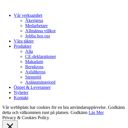
Close
Vår verksamhet
Menu
Åkerigrus
Medarbetare
Allmänna villkor
Jobba hos oss
Våra täkter
Produkter
Alla
CE-deklarationer
Makadam
Bergkross
Asfaltkross
Stenmjöl
Anläggningsjord
Öppet & Leveranser
Nyheter
Kontakt
Vår webbplats har cookies för en bra användarupplevelse. Godkänn
detta och välkommen runt på platsen.
Godkänn
Läs Mer
Privacy & Cookies Policy