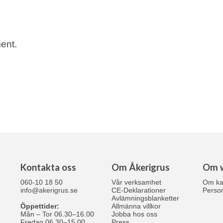
ent.
Kontakta oss
Om Åkerigrus
Om 
060-10 18 50
Vår verksamhet
Om ka
info@akerigrus.se
CE-Deklarationer
Person
Avlämningsblanketter
Öppettider:
Allmänna villkor
Mån – Tor 06.30–16.00
Jobba hos oss
Fredag 06.30–15.00
Press