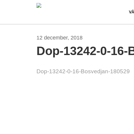
Skip
to
V
main
content
12 december, 2018
Dop-13242-0-16-
Dop-13242-0-16-Bosvedjan-180529