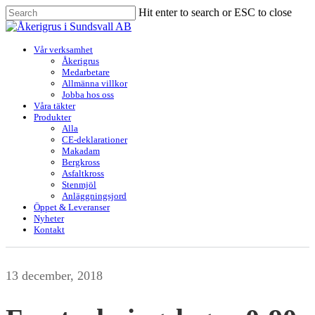
Skip
Hit enter to search or ESC to close
to
Close
main
Search
content
Menu
Vår verksamhet
Åkerigrus
Medarbetare
Allmänna villkor
Jobba hos oss
Våra täkter
Produkter
Alla
CE-deklarationer
Makadam
Bergkross
Asfaltkross
Stenmjöl
Anläggningsjord
Öppet & Leveranser
Nyheter
Kontakt
13 december, 2018