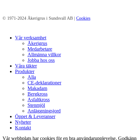
© 1971-2024 Åkerigrus i Sundsvall AB |
Cookies
Close
Vår verksamhet
Menu
Åkerigrus
Medarbetare
Allmänna villkor
Jobba hos oss
Våra täkter
Produkter
Alla
CE-deklarationer
Makadam
Bergkross
Asfaltkross
Stenmjöl
Anläggningsjord
Öppet & Leveranser
Nyheter
Kontakt
Vår webbplats har cookies för en bra användarupplevelse. Godkänn