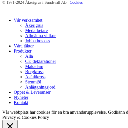
© 1971-2024 Åkerigrus i Sundsvall AB |
Cookies
Close
Vår verksamhet
Menu
Åkerigrus
Medarbetare
Allmänna villkor
Jobba hos oss
Våra täkter
Produkter
Alla
CE-deklarationer
Makadam
Bergkross
Asfaltkross
Stenmjöl
Anläggningsjord
Öppet & Leveranser
Nyheter
Kontakt
Vår webbplats har cookies för en bra användarupplevelse. Godkänn d
Privacy & Cookies Policy