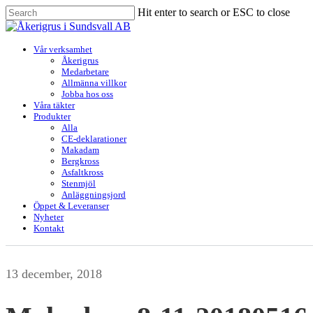
Skip
Hit enter to search or ESC to close
to
Close
main
Search
content
Menu
Vår verksamhet
Åkerigrus
Medarbetare
Allmänna villkor
Jobba hos oss
Våra täkter
Produkter
Alla
CE-deklarationer
Makadam
Bergkross
Asfaltkross
Stenmjöl
Anläggningsjord
Öppet & Leveranser
Nyheter
Kontakt
13 december, 2018