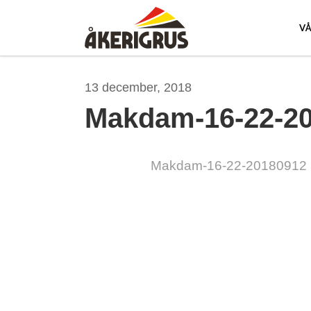
Skip
to
V
main
content
13 december, 2018
Makdam-16-22-2
Makdam-16-22-20180912