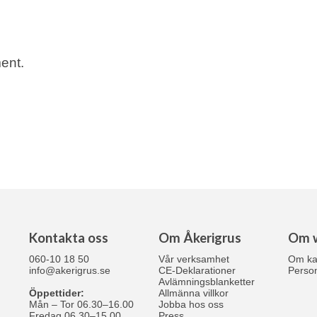
ent.
Kontakta oss
Om Åkerigrus
Om 
060-10 18 50
Vår verksamhet
Om ka
info@akerigrus.se
CE-Deklarationer
Person
Avlämningsblanketter
Öppettider:
Allmänna villkor
Mån – Tor 06.30–16.00
Jobba hos oss
Fredag 06.30–15.00
Press