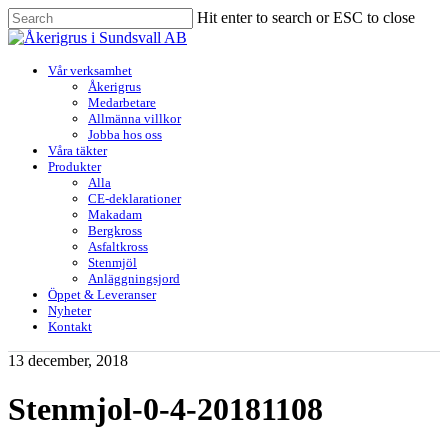
Skip
Hit enter to search or ESC to close
to
Close
main
Search
content
Menu
Vår verksamhet
Åkerigrus
Medarbetare
Allmänna villkor
Jobba hos oss
Våra täkter
Produkter
Alla
CE-deklarationer
Makadam
Bergkross
Asfaltkross
Stenmjöl
Anläggningsjord
Öppet & Leveranser
Nyheter
Kontakt
13 december, 2018
Stenmjol-0-4-20181108