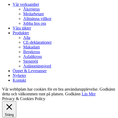
Close
Vår verksamhet
Menu
Åkerigrus
Medarbetare
Allmänna villkor
Jobba hos oss
Våra täkter
Produkter
Alla
CE-deklarationer
Makadam
Bergkross
Asfaltkross
Stenmjöl
Anläggningsjord
Öppet & Leveranser
Nyheter
Kontakt
Vår webbplats har cookies för en bra användarupplevelse. Godkänn
detta och välkommen runt på platsen.
Godkänn
Läs Mer
Privacy & Cookies Policy
Stäng