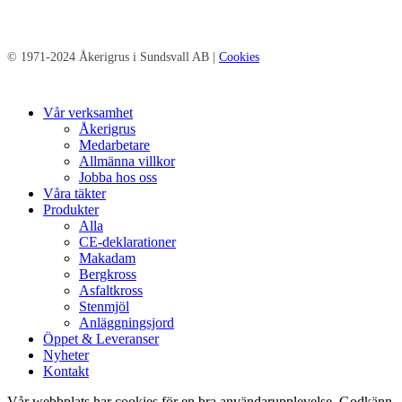
© 1971-2024 Åkerigrus i Sundsvall AB |
Cookies
Close
Vår verksamhet
Menu
Åkerigrus
Medarbetare
Allmänna villkor
Jobba hos oss
Våra täkter
Produkter
Alla
CE-deklarationer
Makadam
Bergkross
Asfaltkross
Stenmjöl
Anläggningsjord
Öppet & Leveranser
Nyheter
Kontakt
Vår webbplats har cookies för en bra användarupplevelse. Godkänn