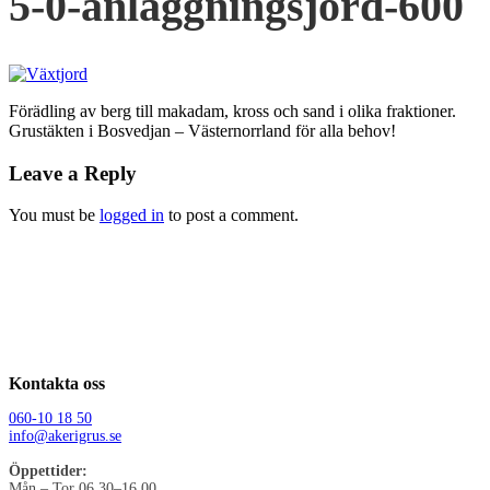
5-0-anlaggningsjord-600
Förädling av berg till makadam, kross och sand i olika fraktioner.
Grustäkten i Bosvedjan – Västernorrland för alla behov!
Leave a Reply
You must be
logged in
to post a comment.
Kontakta oss
060-10 18 50
info@akerigrus.se
Öppettider:
Mån – Tor 06.30–16.00