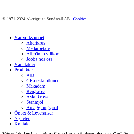
© 1971-2024 Åkerigrus i Sundsvall AB |
Cookies
Close
Vår verksamhet
Menu
Åkerigrus
Medarbetare
Allmänna villkor
Jobba hos oss
Våra täkter
Produkter
Alla
CE-deklarationer
Makadam
Bergkross
Asfaltkross
Stenmjöl
Anläggningsjord
Öppet & Leveranser
Nyheter
Kontakt
Vår webbplats har cookies för en bra användarupplevelse. Godkänn