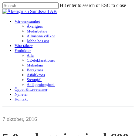
Skip
Hit enter to search or ESC to close
to
Close
main
Search
content
Menu
Vår verksamhet
Åkerigrus
Medarbetare
Allmänna villkor
Jobba hos oss
Våra täkter
Produkter
Alla
CE-deklarationer
Makadam
Bergkross
Asfaltkross
Stenmjöl
Anläggningsjord
Öppet & Leveranser
Nyheter
Kontakt
7 oktober, 2016