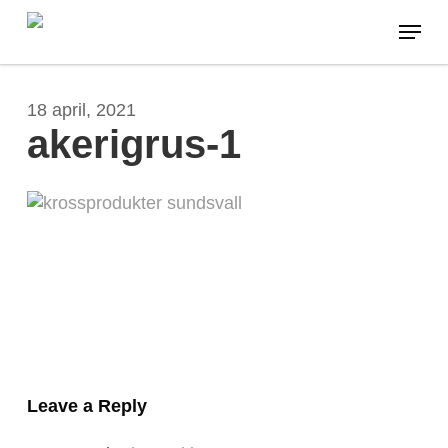
Skip
Menu
to
main
content
18 april, 2021
akerigrus-1
Leave a Reply