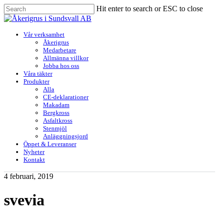
Skip
Hit enter to search or ESC to close
to
Close
main
Search
content
Menu
Vår verksamhet
Åkerigrus
Medarbetare
Allmänna villkor
Jobba hos oss
Våra täkter
Produkter
Alla
CE-deklarationer
Makadam
Bergkross
Asfaltkross
Stenmjöl
Anläggningsjord
Öppet & Leveranser
Nyheter
Kontakt
4 februari, 2019
svevia