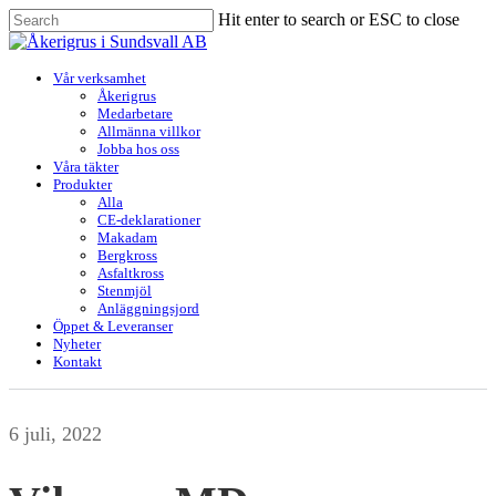
Skip
Hit enter to search or ESC to close
to
Close
main
Search
content
Menu
Vår verksamhet
Åkerigrus
Medarbetare
Allmänna villkor
Jobba hos oss
Våra täkter
Produkter
Alla
CE-deklarationer
Makadam
Bergkross
Asfaltkross
Stenmjöl
Anläggningsjord
Öppet & Leveranser
Nyheter
Kontakt
6 juli, 2022