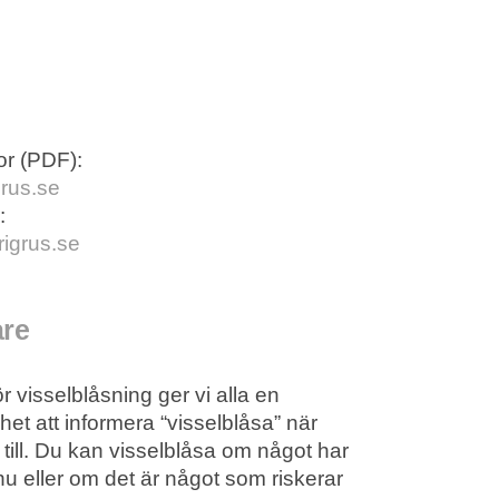
e
or (PDF):
rus.se
:
igrus.se
are
 visselblåsning ger vi alla en
ighet att informera “visselblåsa” när
t till. Du kan visselblåsa om något har
nu eller om det är något som riskerar