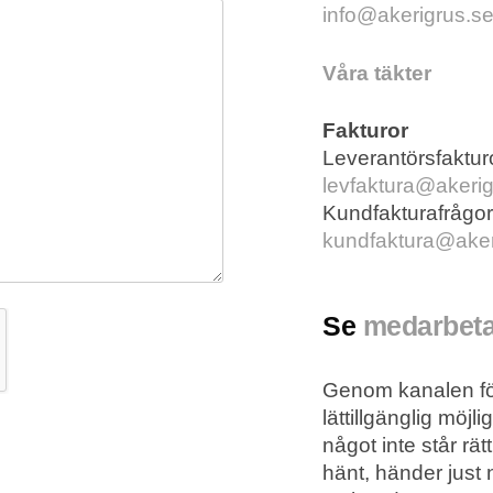
info@akerigrus.s
Våra täkter
Fakturor
Leverantörsfaktur
levfaktura@akerig
Kundfakturafrågor
kundfaktura@aker
Se
medarbet
Genom kanalen för
lättillgänglig möjl
något inte står rät
hänt, händer just 