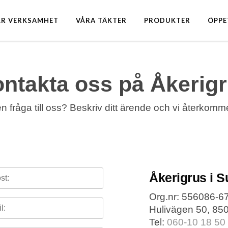
ÅR VERKSAMHET
VÅRA TÄKTER
PRODUKTER
ÖPPE
ntakta oss på Åkerig
n fråga till oss? Beskriv ditt ärende och vi återkommer 
Åkerigrus i 
Org.nr: 556086-6
Hulivägen 50, 85
Tel:
060-10 18 50