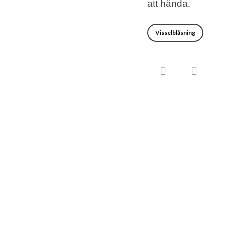
att hända.
Visselblåsning