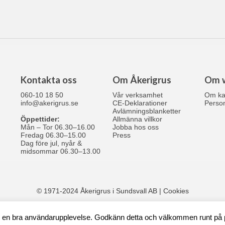
Kontakta oss
Om Åkerigrus
Om 
060-10 18 50
Vår verksamhet
Om ka
info@akerigrus.se
CE-Deklarationer
Person
Avlämningsblanketter
Öppettider:
Allmänna villkor
Mån – Tor 06.30–16.00
Jobba hos oss
Fredag 06.30–15.00
Press
Dag före jul, nyår &
midsommar 06.30–13.00
© 1971-2024 Åkerigrus i Sundsvall AB |
Cookies
r en bra användarupplevelse. Godkänn detta och välkommen runt på 