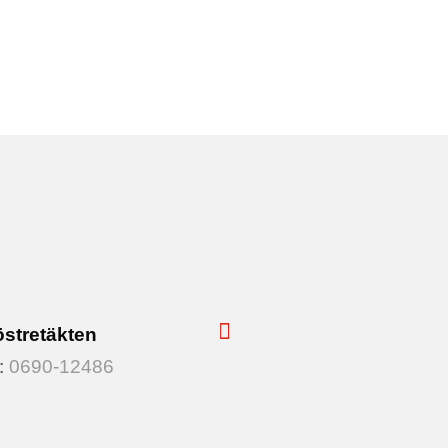
östretäkten
l:
0690-12486