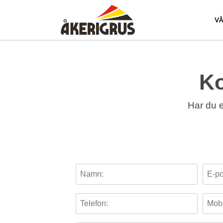
Skip
to
V
main
content
Ko
Har du e