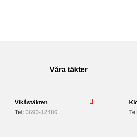
Våra täkter
Vikåstäkten
Kl
Tel:
0690-12486
Te