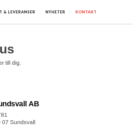
T & LEVERANSER
NYHETER
KONTAKT
rus
till dig.
Sundsvall AB
781
0 07 Sundsvall