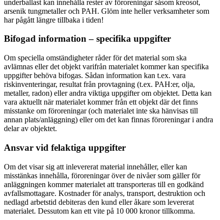
underballast kan innehålla rester av föroreningar såsom kreosot,
arsenik tungmetaller och PAH. Glöm inte heller verksamheter som
har pågått längre tillbaka i tiden!
Bifogad information – specifika uppgifter
Om speciella omständigheter råder för det material som ska
avlämnas eller det objekt varifrån materialet kommer kan specifika
uppgifter behöva bifogas. Sådan information kan t.ex. vara
riskinventeringar, resultat från provtagning (t.ex. PAH:er, olja,
metaller, radon) eller andra viktiga uppgifter om objektet. Detta kan
vara aktuellt när materialet kommer från ett objekt där det finns
misstanke om föroreningar (och materialet inte ska hänvisas till
annan plats/anläggning) eller om det kan finnas föroreningar i andra
delar av objektet.
Ansvar vid felaktiga uppgifter
Om det visar sig att inlevererat material innehåller, eller kan
misstänkas innehålla, föroreningar över de nivåer som gäller för
anläggningen kommer materialet att transporteras till en godkänd
avfallsmottagare. Kostnader för analys, transport, destruktion och
nedlagd arbetstid debiteras den kund eller åkare som levererat
materialet. Dessutom kan ett vite på 10 000 kronor tillkomma.