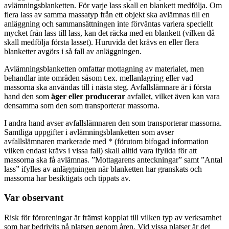
avlämningsblanketten. För varje lass skall en blankett medfölja. Om
flera lass av samma massatyp från ett objekt ska avlämnas till en
anläggning och sammansättningen inte förväntas variera speciellt
mycket från lass till lass, kan det räcka med en blankett (vilken då
skall medfölja första lasset). Huruvida det krävs en eller flera
blanketter avgörs i så fall av anläggningen.
Avlämningsblanketten omfattar mottagning av materialet, men
behandlar inte områden såsom t.ex. mellanlagring eller vad
massorna ska användas till i nästa steg. Avfallslämnare är i första
hand den som
äger eller producerar
avfallet, vilket även kan vara
densamma som den som transporterar massorna.
I andra hand avser avfallslämnaren den som transporterar massorna.
Samtliga uppgifter i avlämningsblanketten som avser
avfallslämnaren markerade med * (förutom bifogad information
vilken endast krävs i vissa fall) skall alltid vara ifyllda för att
massorna ska få avlämnas. ”Mottagarens anteckningar” samt ”Antal
lass” ifylles av anläggningen när blanketten har granskats och
massorna har besiktigats och tippats av.
Var observant
Risk för föroreningar är främst kopplat till vilken typ av verksamhet
som har bedrivits på platsen genom åren. Vid vissa platser är det