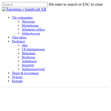
Skip
Hit enter to search or ESC to close
to
Close
main
Search
content
Menu
Vår verksamhet
Åkerigrus
Medarbetare
Allmänna villkor
Jobba hos oss
Våra täkter
Produkter
Alla
CE-deklarationer
Makadam
Bergkross
Asfaltkross
Stenmjöl
Anläggningsjord
Öppet & Leveranser
Nyheter
Kontakt