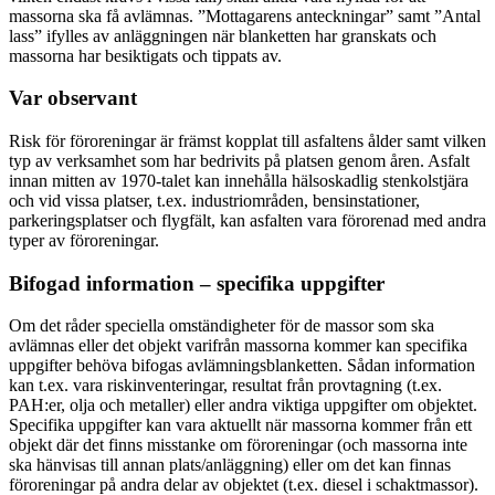
massorna ska få avlämnas. ”Mottagarens anteckningar” samt ”Antal
lass” ifylles av anläggningen när blanketten har granskats och
massorna har besiktigats och tippats av.
Var observant
Risk för föroreningar är främst kopplat till asfaltens ålder samt vilken
typ av verksamhet som har bedrivits på platsen genom åren. Asfalt
innan mitten av 1970-talet kan innehålla hälsoskadlig stenkolstjära
och vid vissa platser, t.ex. industriområden, bensinstationer,
parkeringsplatser och flygfält, kan asfalten vara förorenad med andra
typer av föroreningar.
Bifogad information – specifika uppgifter
Om det råder speciella omständigheter för de massor som ska
avlämnas eller det objekt varifrån massorna kommer kan specifika
uppgifter behöva bifogas avlämningsblanketten. Sådan information
kan t.ex. vara riskinventeringar, resultat från provtagning (t.ex.
PAH:er, olja och metaller) eller andra viktiga uppgifter om objektet.
Specifika uppgifter kan vara aktuellt när massorna kommer från ett
objekt där det finns misstanke om föroreningar (och massorna inte
ska hänvisas till annan plats/anläggning) eller om det kan finnas
föroreningar på andra delar av objektet (t.ex. diesel i schaktmassor).