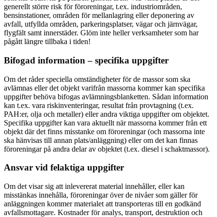
generellt större risk för föroreningar, t.ex. industriområden,
bensinstationer, områden för mellanlagring eller deponering av
avfall, utfyllda områden, parkeringsplatser, vägar och järnvägar,
flygfält samt innerstäder. Glöm inte heller verksamheter som har
pågått längre tillbaka i tiden!
Bifogad information – specifika uppgifter
Om det råder speciella omständigheter för de massor som ska
avlämnas eller det objekt varifrån massorna kommer kan specifika
uppgifter behöva bifogas avlämningsblanketten. Sådan information
kan t.ex. vara riskinventeringar, resultat från provtagning (t.ex.
PAH:er, olja och metaller) eller andra viktiga uppgifter om objektet.
Specifika uppgifter kan vara aktuellt när massorna kommer från ett
objekt där det finns misstanke om föroreningar (och massorna inte
ska hänvisas till annan plats/anläggning) eller om det kan finnas
föroreningar på andra delar av objektet (t.ex. diesel i schaktmassor).
Ansvar vid felaktiga uppgifter
Om det visar sig att inlevererat material innehåller, eller kan
misstänkas innehålla, föroreningar över de nivåer som gäller för
anläggningen kommer materialet att transporteras till en godkänd
avfallsmottagare. Kostnader för analys, transport, destruktion och