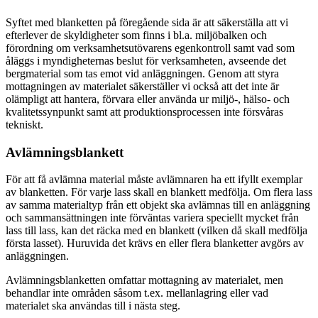
Syftet med blanketten på föregående sida är att säkerställa att vi
efterlever de skyldigheter som finns i bl.a. miljöbalken och
förordning om verksamhetsutövarens egenkontroll samt vad som
åläggs i myndigheternas beslut för verksamheten, avseende det
bergmaterial som tas emot vid anläggningen. Genom att styra
mottagningen av materialet säkerställer vi också att det inte är
olämpligt att hantera, förvara eller använda ur miljö-, hälso- och
kvalitetssynpunkt samt att produktionsprocessen inte försvåras
tekniskt.
Avlämningsblankett
För att få avlämna material måste avlämnaren ha ett ifyllt exemplar
av blanketten. För varje lass skall en blankett medfölja. Om flera lass
av samma materialtyp från ett objekt ska avlämnas till en anläggning
och sammansättningen inte förväntas variera speciellt mycket från
lass till lass, kan det räcka med en blankett (vilken då skall medfölja
första lasset). Huruvida det krävs en eller flera blanketter avgörs av
anläggningen.
Avlämningsblanketten omfattar mottagning av materialet, men
behandlar inte områden såsom t.ex. mellanlagring eller vad
materialet ska användas till i nästa steg.