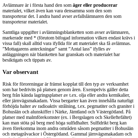
Avlämnare är i första hand den som
äger eller producerar
materialet, vilket även kan vara densamma som den som
transporterar det. I andra hand avser avfallslämnaren den som
transporterar materialet.
Samtliga uppgifter i avlämningsblanketten som avser avlämnaren,
markerade med * (förutom bifogad information vilken endast krävs i
vissa fall) skall alltid vara ifyllda för att materialet ska få avlämnas.
”Mottagarens anteckningar” samt ”Antal lass” ifylles av
anläggningen när blanketten har granskats och materialet har
besiktigats och tippats av.
Var observant
Risk för föroreningar är främst kopplat till den typ av verksamhet
som har bedrivits på platsen genom åren. Exempelvis gäller detta
berg från kända lagringsplatser av t.ex. olja eller andra kemikalier,
eller järnvägsmakadam. Vissa bergarter kan även innehålla naturligt
förhöjda halter av radioaktiv strålning, t.ex. pegmatiter och graniter i
Bohuslän och alunskiffer i Närke, Jämtland och Västergötland. På
platser med malmförekomster (ex. i Bergslagen och Skelleftefältet)
kan man stöta på berg med höga sulfidhalter. Sulfidrikt berg kan
även förekomma inom andra områden såsom pegmatiter i Bohuslän
och metagråvackor i Östergötland. Gammal järnvägsmakadam och