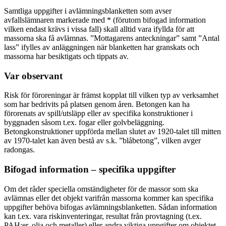
Samtliga uppgifter i avlämningsblanketten som avser
avfallslämnaren markerade med * (förutom bifogad information
vilken endast krävs i vissa fall) skall alltid vara ifyllda för att
massorna ska få avlämnas. ”Mottagarens anteckningar” samt ”Antal
lass” ifylles av anläggningen när blanketten har granskats och
massorna har besiktigats och tippats av.
Var observant
Risk för föroreningar är främst kopplat till vilken typ av verksamhet
som har bedrivits på platsen genom åren. Betongen kan ha
förorenats av spill/utsläpp eller av specifika konstruktioner i
byggnaden såsom t.ex. fogar eller golvbeläggning.
Betongkonstruktioner uppförda mellan slutet av 1920-talet till mitten
av 1970-talet kan även bestå av s.k. ”blåbetong”, vilken avger
radongas.
Bifogad information – specifika uppgifter
Om det råder speciella omständigheter för de massor som ska
avlämnas eller det objekt varifrån massorna kommer kan specifika
uppgifter behöva bifogas avlämningsblanketten. Sådan information
kan t.ex. vara riskinventeringar, resultat från provtagning (t.ex.
PAH:er, olja och metaller) eller andra viktiga uppgifter om objektet.