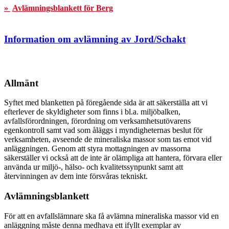
»
Avlämningsblankett för Berg
Information om avlämning av Jord/Schakt
Allmänt
Syftet med blanketten på föregående sida är att säkerställa att vi
efterlever de skyldigheter som finns i bl.a. miljöbalken,
avfallsförordningen, förordning om verksamhetsutövarens
egenkontroll samt vad som åläggs i myndigheternas beslut för
verksamheten, avseende de mineraliska massor som tas emot vid
anläggningen. Genom att styra mottagningen av massorna
säkerställer vi också att de inte är olämpliga att hantera, förvara eller
använda ur miljö-, hälso- och kvalitetssynpunkt samt att
återvinningen av dem inte försvåras tekniskt.
Avlämningsblankett
För att en avfallslämnare ska få avlämna mineraliska massor vid en
anläggning måste denna medhava ett ifyllt exemplar av