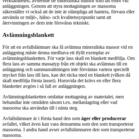
verksamheten, avseende de mineraliska massor som tas emot vid
anläggningen. Genom att styra mottagningen av massorna
säkerställer vi också att de inte är olämpliga att hantera, förvara eller
använda ur miljö-, hälso- och kvalitetssynpunkt samt att
återvinningen av dem inte försvåras tekniskt.
Avlämningsblankett
För att en avfallslämnare ska få avlämna mineraliska massor vid en
anläggning måste denna medhava ett ifyllt exemplar av
avlämningsblanketten. För varje lass skall en blankett medfölja. Om
flera lass av samma massatyp från ett objekt ska avlämnas till en
anläggning och sammansättningen inte förväntas variera speciellt
mycket från lass till lass, kan det räcka med en blankett (vilken då
skall medfölja första lasset). Huruvida det krävs en eller flera
blanketter avgörs i så fall av anläggningen.
Avlämningsblanketten omfattar mottagning av materialet, men
behandlar inte områden såsom t.ex. mellanlagring eller vad
massorna ska användas till i nästa steg.
Avfallslämnare är i första hand den som
äger eller producerar
avfallet, vilket även kan vara densamma som den som transporterar
massorna. I andra hand avser avfallslämnaren den som transporterar
massorna.