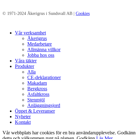
© 1971-2024 Åkerigrus i Sundsvall AB |
Cookies
Close
Vår verksamhet
Menu
Åkerigrus
Medarbetare
Allmänna villkor
Jobba hos oss
Våra täkter
Produkter
Alla
CE-deklarationer
Makadam
Bergkross
Asfaltkross
Stenmjöl
Anläggningsjord
Öppet & Leveranser
Nyheter
Kontakt
Vår webbplats har cookies för en bra användarupplevelse. Godkänn
detta och välkommen runt på platsen.
Godkänn
Läs Mer