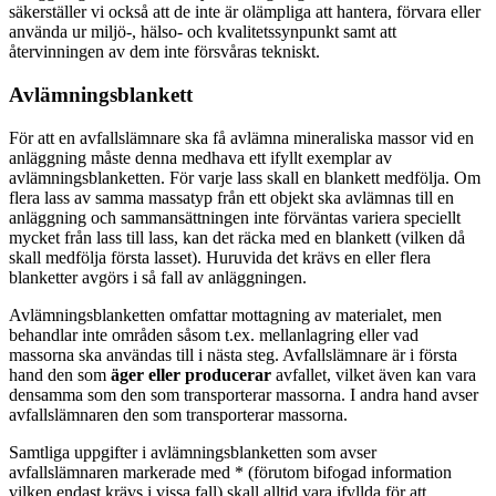
säkerställer vi också att de inte är olämpliga att hantera, förvara eller
använda ur miljö-, hälso- och kvalitetssynpunkt samt att
återvinningen av dem inte försvåras tekniskt.
Avlämningsblankett
För att en avfallslämnare ska få avlämna mineraliska massor vid en
anläggning måste denna medhava ett ifyllt exemplar av
avlämningsblanketten. För varje lass skall en blankett medfölja. Om
flera lass av samma massatyp från ett objekt ska avlämnas till en
anläggning och sammansättningen inte förväntas variera speciellt
mycket från lass till lass, kan det räcka med en blankett (vilken då
skall medfölja första lasset). Huruvida det krävs en eller flera
blanketter avgörs i så fall av anläggningen.
Avlämningsblanketten omfattar mottagning av materialet, men
behandlar inte områden såsom t.ex. mellanlagring eller vad
massorna ska användas till i nästa steg. Avfallslämnare är i första
hand den som
äger eller producerar
avfallet, vilket även kan vara
densamma som den som transporterar massorna. I andra hand avser
avfallslämnaren den som transporterar massorna.
Samtliga uppgifter i avlämningsblanketten som avser
avfallslämnaren markerade med * (förutom bifogad information
vilken endast krävs i vissa fall) skall alltid vara ifyllda för att