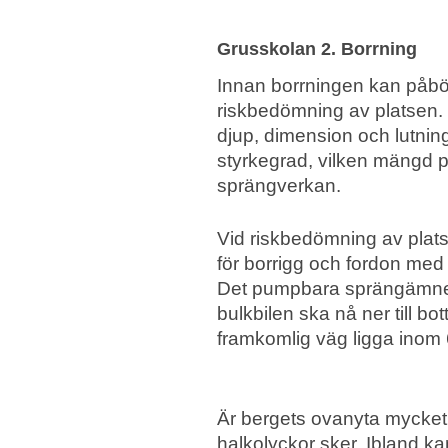
Grusskolan 2. Borrning
Innan borrningen kan påbö
riskbedömning av platsen. 
djup, dimension och lutni
styrkegrad, vilken mängd 
sprängverkan.
Vid riskbedömning av platse
för borrigg och fordon me
Det pumpbara sprängämnet l
bulkbilen ska nå ner till bo
framkomlig väg ligga inom 6
Är bergets ovanyta mycket o
halkolyckor sker. Ibland k