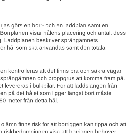
rjas görs en borr- och en laddplan samt en
Borrplanen visar hålens placering och antal, dess
ng. Laddplanen beskriver sprängämnets
per hål som ska användas samt den totala
n kontrolleras att det finns bra och säkra vägar
d sprängämnen och proppgrus att komma fram på.
evereras i bulkbilar. För att laddslangen från
tten på det hålet som ligger längst bort måste
0 meter från detta hål.
jämn finns risk för att borriggen kan tippa och att
an riskbedömningen visa att borriggen behöver