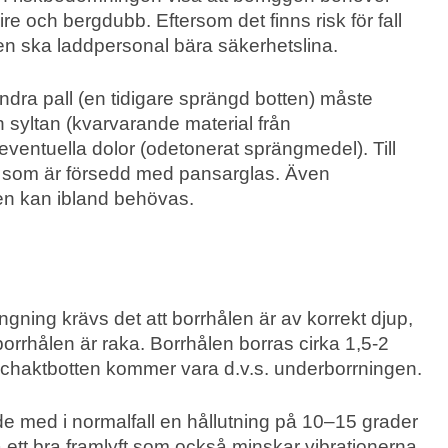
e och bergdubb. Eftersom det finns risk för fall
ten ska laddpersonal bära säkerhetslina.
dra pall (en tidigare sprängd botten) måste
n syltan (kvarvarande material från
eventuella dolor (odetonerat sprängmedel). Till
 som är försedd med pansarglas. Även
en kan ibland behövas.
ängning krävs det att borrhålen är av korrekt djup,
borrhålen är raka. Borrhålen borras cirka 1,5-2
schaktbotten kommer vara d.v.s. underborrningen.
de med i normalfall en hållutning på 10–15 grader
då ett bra framlyft som också minskar vibrationerna.