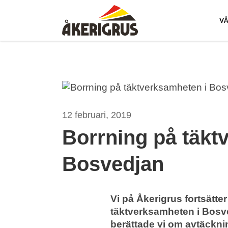
Skip
to
V
main
content
12 februari, 2019
Borrning på täkt
Bosvedjan
Vi på Åkerigrus fortsätter
täktverksamheten i Bosved
berättade vi om avtäckni