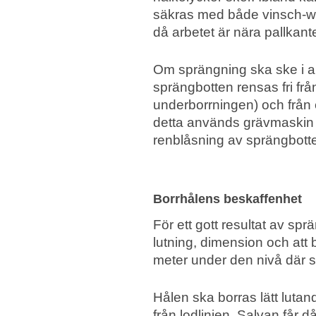
säkras med både vinsch-wir
då arbetet är nära pallkan
Om sprängning ska ske i an
sprängbotten rensas fri frå
underborrningen) och från 
detta används grävmaskin
renblåsning av sprängbott
Borrhålens beskaffenhet
För ett gott resultat av spr
lutning, dimension och att 
meter under den nivå där 
Hålen ska borras lätt lutan
från lodlinjen. Salvan får 