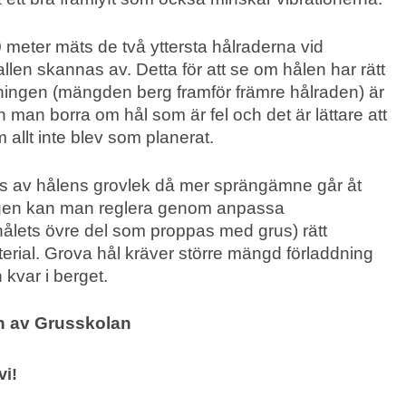
 meter mäts de två yttersta hålraderna vid
allen skannas av. Detta för att se om hålen har rätt
ttningen (mängden berg framför främre hålraden) är
n man borra om hål som är fel och det är lättare att
 allt inte blev som planerat.
s av hålens grovlek då mer sprängämne går åt
vågen kan man reglera genom anpassa
hålets övre del som proppas med grus) rätt
erial. Grova hål kräver större mängd förladdning
 kvar i berget.
en av Grusskolan
vi!