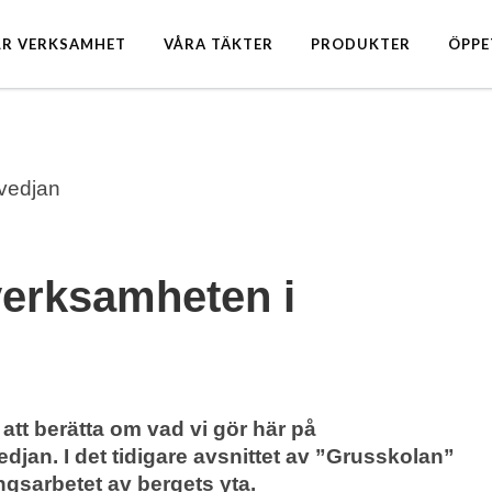
ÅR VERKSAMHET
VÅRA TÄKTER
PRODUKTER
ÖPPE
verksamheten i
 att berätta om vad vi gör här på
jan. I det tidigare avsnittet av ”Grusskolan”
ngsarbetet av bergets yta.