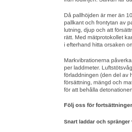
Då pallhöjden är mer än 10
pallkant och frontytan av p
lutning, djup och att försä
rätt. Med mätprotokollet ka
i efterhand hitta orsaken om
Markvibrationerna påverka
per laddmeter. Luftstöts
förladdningen (den del av 
försättning, mängd och mat
för att behålla detonationen
Följ oss för fortsättning
Snart laddar och spränger 