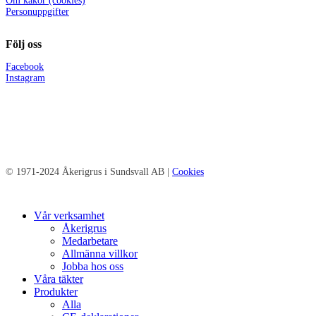
Om kakor (cookies)
Personuppgifter
Följ oss
Facebook
Instagram
© 1971-2024 Åkerigrus i Sundsvall AB |
Cookies
Close
Vår verksamhet
Menu
Åkerigrus
Medarbetare
Allmänna villkor
Jobba hos oss
Våra täkter
Produkter
Alla