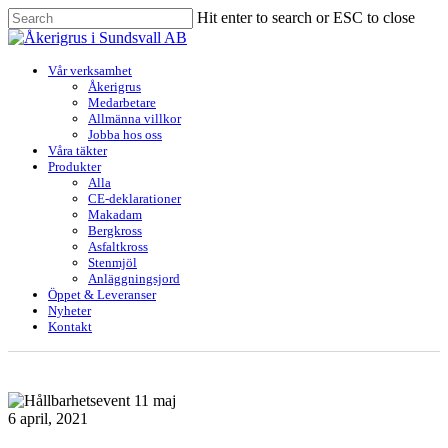
Skip
Hit enter to search or ESC to close
to
Close
main
Search
content
Menu
Vår verksamhet
Åkerigrus
Medarbetare
Allmänna villkor
Jobba hos oss
Våra täkter
Produkter
Alla
CE-deklarationer
Makadam
Bergkross
Asfaltkross
Stenmjöl
Anläggningsjord
Öppet & Leveranser
Nyheter
Kontakt
6 april, 2021