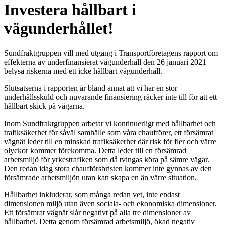
Investera hållbart i
vägunderhållet!
Sundfraktgruppen vill med utgång i Transportföretagens rapport om
effekterna av underfinansierat vägunderhåll den 26 januari 2021
belysa riskerna med ett icke hållbart vägunderhåll.
Slutsatserna i rapporten är bland annat att vi har en stor
underhållsskuld och nuvarande finansiering räcker inte till för att ett
hållbart skick på vägarna.
Inom Sundfraktgruppen arbetar vi kontinuerligt med hållbarhet och
trafiksäkerhet för såväl samhälle som våra chaufförer, ett försämrat
vägnät leder till en minskad trafiksäkerhet där risk för fler och värre
olyckor kommer förekomma. Detta leder till en försämrad
arbetsmiljö för yrkestrafiken som då tvingas köra på sämre vägar.
Den redan idag stora chaufförsbristen kommer inte gynnas av den
försämrade arbetsmiljön utan kan skapa en än värre situation.
Hållbarhet inkluderar, som många redan vet, inte endast
dimensionen miljö utan även sociala- och ekonomiska dimensioner.
Ett försämrat vägnät slår negativt på alla tre dimensioner av
hållbarhet. Detta genom försämrad arbetsmiljö, ökad negativ