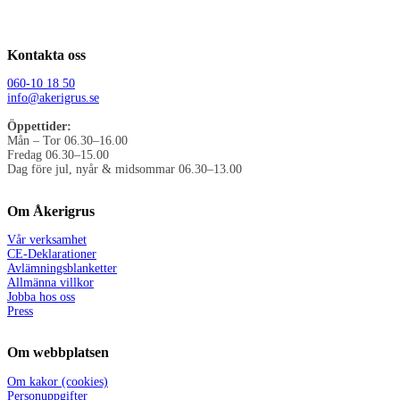
Kontakta oss
060-10 18 50
info@akerigrus.se
Öppettider:
Mån – Tor 06.30–16.00
Fredag 06.30–15.00
Dag före jul, nyår & midsommar 06.30–13.00
Om Åkerigrus
Vår verksamhet
CE-Deklarationer
Avlämningsblanketter
Allmänna villkor
Jobba hos oss
Press
Om webbplatsen
Om kakor (cookies)
Personuppgifter