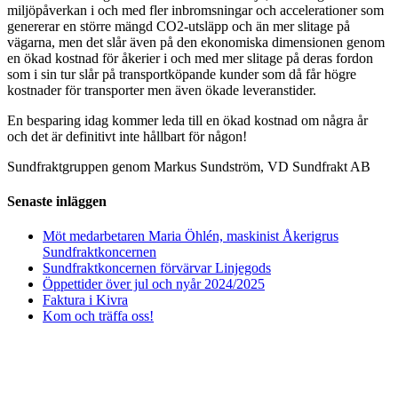
miljöpåverkan i och med fler inbromsningar och accelerationer som
genererar en större mängd CO2-utsläpp och än mer slitage på
vägarna, men det slår även på den ekonomiska dimensionen genom
en ökad kostnad för åkerier i och med mer slitage på deras fordon
som i sin tur slår på transportköpande kunder som då får högre
kostnader för transporter men även ökade leveranstider.
En besparing idag kommer leda till en ökad kostnad om några år
och det är definitivt inte hållbart för någon!
Sundfraktgruppen genom Markus Sundström, VD Sundfrakt AB
Senaste inläggen
Möt medarbetaren Maria Öhlén, maskinist Åkerigrus
Sundfraktkoncernen
Sundfraktkoncernen förvärvar Linjegods
Öppettider över jul och nyår 2024/2025
Faktura i Kivra
Kom och träffa oss!