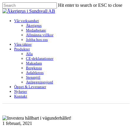
Skip
Hit enter to search or ESC to close
to
Close
main
Search
content
Menu
Vår verksamhet
Åkerigrus
Medarbetare
Allmänna villkor
Jobba hos oss
Våra täkter
Produkter
Alla
CE-deklarationer
Makadam
Bergkross
Asfaltkross
Stenmjöl
Anläggningsjord
Öppet & Leveranser
Nyheter
Kontakt
1 februari, 2021