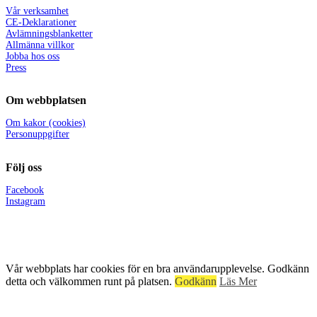
Vår verksamhet
CE-Deklarationer
Avlämningsblanketter
Allmänna villkor
Jobba hos oss
Press
Om webbplatsen
Om kakor (cookies)
Personuppgifter
Följ oss
Facebook
Instagram
Vår webbplats har cookies för en bra användarupplevelse. Godkänn
detta och välkommen runt på platsen.
Godkänn
Läs Mer
© 1971-2024 Åkerigrus i Sundsvall AB |
Cookies