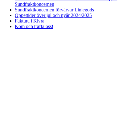
Sundfraktkoncernen
Sundfraktkoncernen förvärvar Linjegods
Öppettider över jul och nyår 2024/2025
Faktura i Kivra
Kom och träffa oss!