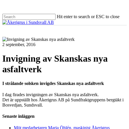
Skip
to
main
Hit enter to search or ESC to close
content
Close
Search
Menu
2 september, 2016
Invigning av Skanskas nya
asfaltverk
I strålande solsken invigdes Skanskas nya asfaltverk
I dag firades invigningen av Skanskas nya asfaltverk.
Det är uppställt hos Åkerigrus AB på Sundfraktgruppens bergtäkt i
Bosvedjan, Sundsvall.
Senaste inläggen
Möt medarbetaren Maria Öhlén, maskinist Åkerigrus