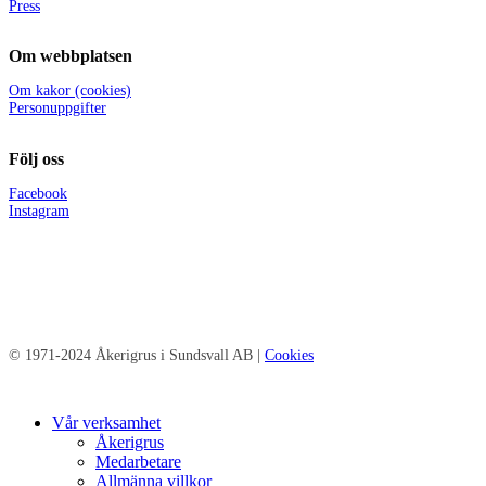
Press
Om webbplatsen
Om kakor (cookies)
Personuppgifter
Följ oss
Facebook
Instagram
© 1971-2024 Åkerigrus i Sundsvall AB |
Cookies
Close
Vår verksamhet
Menu
Åkerigrus
Medarbetare
Allmänna villkor