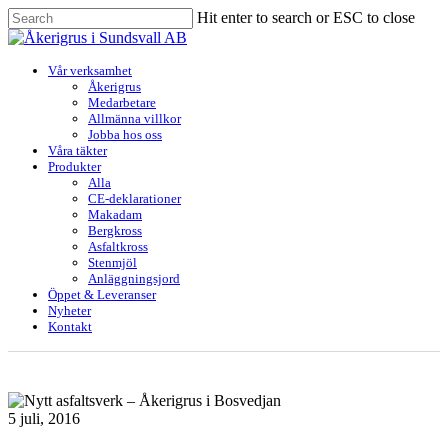
Skip
Hit enter to search or ESC to close
to
Close
main
Search
content
Menu
Vår verksamhet
Åkerigrus
Medarbetare
Allmänna villkor
Jobba hos oss
Våra täkter
Produkter
Alla
CE-deklarationer
Makadam
Bergkross
Asfaltkross
Stenmjöl
Anläggningsjord
Öppet & Leveranser
Nyheter
Kontakt
5 juli, 2016