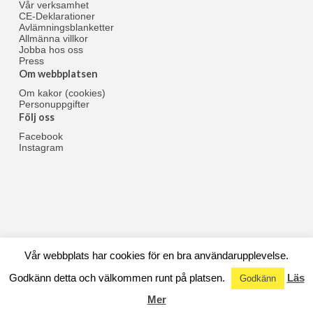
Vår verksamhet
CE-Deklarationer
Avlämningsblanketter
Allmänna villkor
Jobba hos oss
Press
Om webbplatsen
Om kakor (cookies)
Personuppgifter
Följ oss
Facebook
Instagram
Vår webbplats har cookies för en bra användarupplevelse.
© 1971-2024 Åkerigrus i Sundsvall AB |
Cookies
Godkänn detta och välkommen runt på platsen.
Läs
Godkänn
Mer