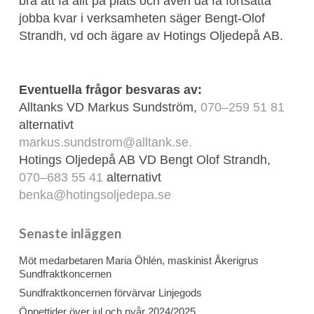
bra att få allt på plats och även då få fortsätta
jobba kvar i verksamheten säger Bengt-Olof
Strandh, vd och ägare av Hotings Oljedepå AB.
Eventuella frågor besvaras av:
Alltanks VD Markus Sundström,
070–259 51 81
alternativt
markus.sundstrom@alltank.se.
Hotings Oljedepå AB VD Bengt Olof Strandh,
070–683 55 41
alternativt
benka@hotingsoljedepa.se
Senaste inläggen
Möt medarbetaren Maria Öhlén, maskinist Åkerigrus
Sundfraktkoncernen
Sundfraktkoncernen förvärvar Linjegods
Öppettider över jul och nyår 2024/2025