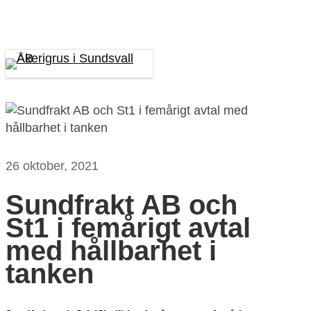
Skip
to
main
content
Menu
26 oktober, 2021
Sundfrakt AB och
St1 i femårigt avtal
med hållbarhet i
tanken