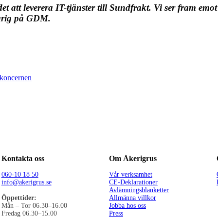
ndet att leverera IT-tjänster till Sundfrakt. Vi ser fram 
varig på GDM.
tkoncernen
Kontakta oss
Om Åkerigrus
060-10 18 50
Vår verksamhet
info@akerigrus.se
CE-Deklarationer
Avlämningsblanketter
Öppettider:
Allmänna villkor
Mån – Tor 06.30–16.00
Jobba hos oss
Fredag 06.30–15.00
Press