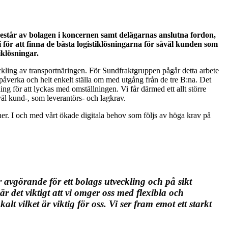
estår av bolagen i koncernen samt delägarnas anslutna fordon,
ör att finna de bästa logistiklösningarna för såväl kunden som
klösningar.
eckling av transportnäringen. För Sundfraktgruppen pågår detta arbete
 påverka och helt enkelt ställa om med utgång från de tre B:na. Det
ing för att lyckas med omställningen. Vi får därmed ett allt större
väl kund-, som leverantörs- och lagkrav.
tner. I och med vårt ökade digitala behov som följs av höga krav på
r avgörande för ett bolags utveckling och på sikt
r det viktigt att vi omger oss med flexibla och
 vilket är viktig för oss. Vi ser fram emot ett starkt