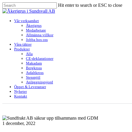
Skip
Hit enter to search or ESC to close
to
Close
main
Search
content
Menu
Vår verksamhet
Åkerigrus
Medarbetare
Allmänna villkor
Jobba hos oss
Våra täkter
Produkter
Alla
CE-deklarationer
Makadam
Bergkross
Asfaltkross
Stenmjöl
Anläggningsjord
Öppet & Leveranser
Nyheter
Kontakt
1 december, 2022