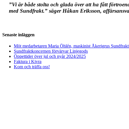
”Vi är både stolta och glada över att ha fått förtroe
med Sundfrakt.” säger Håkan Eriksson, affärsans
Senaste inläggen
Möt medarbetaren Maria Öhlén, maskinist Åkerigrus Sundfrak
Sundfraktkoncernen förvärvar Linjegods
Öppettider över jul och nyår 2024/2025
Faktura i Kivra
Kom och träffa oss!