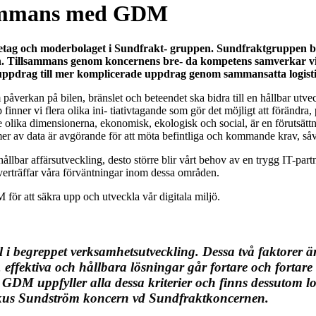
lsammans med GDM
öretag och moderbolaget i Sundfrakt- gruppen. Sundfraktgruppen b
n. Tillsammans genom koncernens bre- da kompetens samverkar vi f
uppdrag till mer komplicerade uppdrag genom sammansatta logisti
 påverkan på bilen, bränslet och beteendet ska bidra till en hållbar utv
inner vi flera olika ini- tiativtagande som gör det möjligt att förändra,
de olika dimensionerna, ekonomisk, ekologisk och social, är en förutsättn
ormer av data är avgörande för att möta befintliga och kommande krav, så
hållbar affärsutveckling, desto större blir vårt behov av en trygg IT-par
verträffar våra förväntningar inom dessa områden.
för att säkra upp och utveckla vår digitala miljö.
l i begreppet verksamhetsutveckling. Dessa två faktorer ä
ffektiva och hållbara lösningar går fortare och fortare ä
M uppfyller alla dessa kriterier och finns dessutom lokalt
rkus Sundström koncern vd Sundfraktkoncernen.