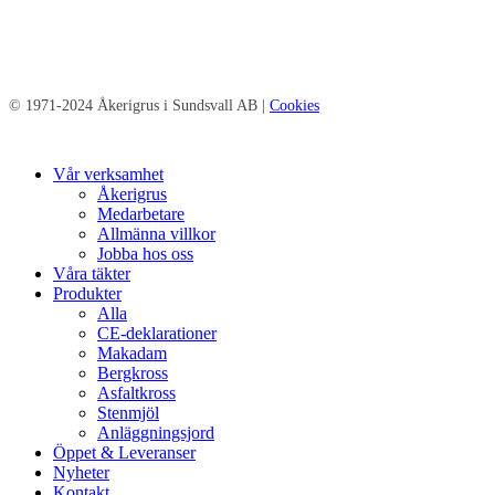
© 1971-2024 Åkerigrus i Sundsvall AB |
Cookies
Close
Vår verksamhet
Menu
Åkerigrus
Medarbetare
Allmänna villkor
Jobba hos oss
Våra täkter
Produkter
Alla
CE-deklarationer
Makadam
Bergkross
Asfaltkross
Stenmjöl
Anläggningsjord
Öppet & Leveranser
Nyheter
Kontakt