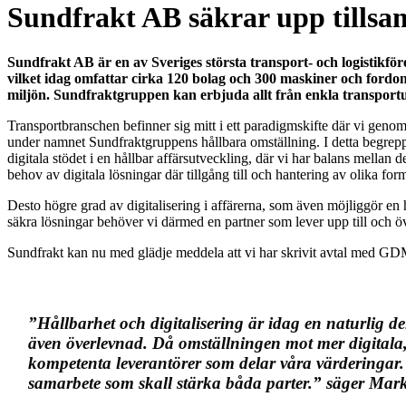
Sundfrakt AB säkrar upp til
Sundfrakt AB är en av Sveriges största transport- och logistikf
vilket idag omfattar cirka 120 bolag och 300 maskiner och fordo
miljön. Sundfraktgruppen kan erbjuda allt från enkla transport
Transportbranschen befinner sig mitt i ett paradigmskifte där vi genom
under namnet Sundfraktgruppens hållbara omställning. I detta begrepp f
digitala stödet i en hållbar affärsutveckling, där vi har balans mellan 
behov av digitala lösningar där tillgång till och hantering av olika f
Desto högre grad av digitalisering i affärerna, som även möjliggör en 
säkra lösningar behöver vi därmed en partner som lever upp till och ö
Sundfrakt kan nu med glädje meddela att vi har skrivit avtal med GDM 
”Hållbarhet och digitalisering är idag en naturlig de
även överlevnad. Då omställningen mot mer digitala, e
kompetenta leverantörer som delar våra värderingar. GD
samarbete som skall stärka båda parter.” säger Ma