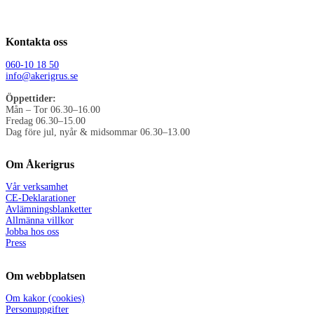
Kontakta oss
060-10 18 50
info@akerigrus.se
Öppettider:
Mån – Tor 06.30–16.00
Fredag 06.30–15.00
Dag före jul, nyår & midsommar 06.30–13.00
Om Åkerigrus
Vår verksamhet
CE-Deklarationer
Avlämningsblanketter
Allmänna villkor
Jobba hos oss
Press
Om webbplatsen
Om kakor (cookies)
Personuppgifter