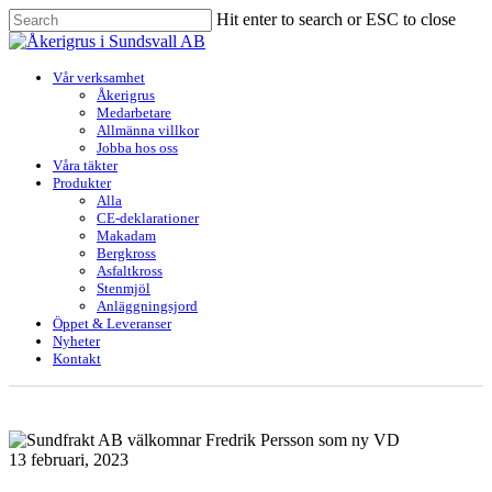
Skip
Hit enter to search or ESC to close
to
Close
main
Search
content
Menu
Vår verksamhet
Åkerigrus
Medarbetare
Allmänna villkor
Jobba hos oss
Våra täkter
Produkter
Alla
CE-deklarationer
Makadam
Bergkross
Asfaltkross
Stenmjöl
Anläggningsjord
Öppet & Leveranser
Nyheter
Kontakt
13 februari, 2023