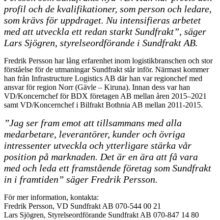
profil och de kvalifikationer, som person och ledare,
som krävs för uppdraget. Nu intensifieras arbetet
med att utveckla ett redan starkt Sundfrakt”, säger
Lars Sjögren, styrelseordförande i Sundfrakt AB.
Fredrik Persson har lång erfarenhet inom logistikbranschen och stor
förståelse för de utmaningar Sundfrakt står inför. Närmast kommer
han från Infrastructure Logistics AB där han var regionchef med
ansvar för region Norr (Gävle – Kiruna). Innan dess var han
VD/Koncernchef för BDX företagen AB mellan åren 2015–2021
samt VD/Koncernchef i Bilfrakt Bothnia AB mellan 2011-2015.
”Jag ser fram emot att tillsammans med alla
medarbetare, leverantörer, kunder och övriga
intressenter utveckla och ytterligare stärka vår
position på marknaden. Det är en ära att få vara
med och leda ett framstående företag som Sundfrakt
in i framtiden” säger Fredrik Persson.
För mer information, kontakta:
Fredrik Persson, VD Sundfrakt AB 070-544 00 21
Lars Sjögren, Styrelseordförande Sundfrakt AB 070-847 14 80