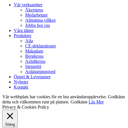
Close
Vår verksamhet
Menu
Åkerigrus
Medarbetare
Allmänna villkor
Jobba hos oss
Våra täkter
Produkter
Alla
CE-deklarationer
Makadam
Bergkross
Asfaltkross
Stenmjöl
Anläggningsjord
Öppet & Leveranser
Nyheter
Kontakt
Vår webbplats har cookies för en bra användarupplevelse. Godkänn
detta och välkommen runt på platsen.
Godkänn
Läs Mer
Privacy & Cookies Policy
Stäng