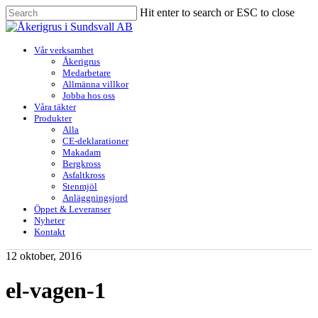
Skip
Hit enter to search or ESC to close
to
Close
main
Search
content
Menu
Vår verksamhet
Åkerigrus
Medarbetare
Allmänna villkor
Jobba hos oss
Våra täkter
Produkter
Alla
CE-deklarationer
Makadam
Bergkross
Asfaltkross
Stenmjöl
Anläggningsjord
Öppet & Leveranser
Nyheter
Kontakt
12 oktober, 2016
el-vagen-1