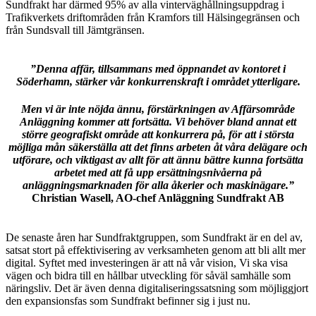
Sundfrakt har därmed 95% av alla vinterväghållningsuppdrag i
Trafikverkets driftområden från Kramfors till Hälsingegränsen och
från Sundsvall till Jämtgränsen.
”Denna affär, tillsammans med öppnandet av kontoret i
Söderhamn, stärker vår konkurrenskraft i området ytterligare.
Men vi är inte nöjda ännu, förstärkningen av Affärsområde
Anläggning kommer att fortsätta. Vi behöver bland annat ett
större geografiskt område att konkurrera på, för att i största
möjliga mån säkerställa att det finns arbeten åt våra delägare och
utförare, och viktigast av allt för att ännu bättre kunna fortsätta
arbetet med att få upp ersättningsnivåerna på
anläggningsmarknaden för alla åkerier och maskinägare.”
Christian Wasell, AO-chef Anläggning Sundfrakt AB
De senaste åren har Sundfraktgruppen, som Sundfrakt är en del av,
satsat stort på effektivisering av verksamheten genom att bli allt mer
digital. Syftet med investeringen är att nå vår vision, Vi ska visa
vägen och bidra till en hållbar utveckling för såväl samhälle som
näringsliv. Det är även denna digitaliseringssatsning som möjliggjort
den expansionsfas som Sundfrakt befinner sig i just nu.