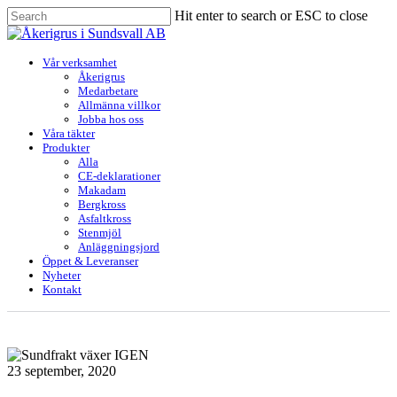
Skip
Hit enter to search or ESC to close
to
Close
main
Search
content
Menu
Vår verksamhet
Åkerigrus
Medarbetare
Allmänna villkor
Jobba hos oss
Våra täkter
Produkter
Alla
CE-deklarationer
Makadam
Bergkross
Asfaltkross
Stenmjöl
Anläggningsjord
Öppet & Leveranser
Nyheter
Kontakt
23 september, 2020