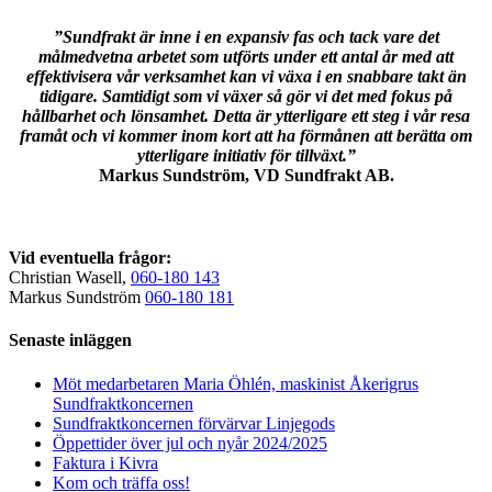
”Sundfrakt är inne i en expansiv fas och tack vare det
målmedvetna arbetet som utförts under ett antal år med att
effektivisera vår verksamhet kan vi växa i en snabbare takt än
tidigare. Samtidigt som vi växer så gör vi det med fokus på
hållbarhet och lönsamhet. Detta är ytterligare ett steg i vår resa
framåt och vi kommer inom kort att ha förmånen att berätta om
ytterligare initiativ för tillväxt.”
Markus Sundström, VD Sundfrakt AB.
Vid eventuella frågor:
Christian Wasell,
060-180 143
Markus Sundström
060-180 181
Senaste inläggen
Möt medarbetaren Maria Öhlén, maskinist Åkerigrus
Sundfraktkoncernen
Sundfraktkoncernen förvärvar Linjegods
Öppettider över jul och nyår 2024/2025
Faktura i Kivra
Kom och träffa oss!