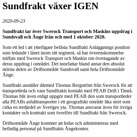
Sundfrakt växer IGEN
2020-09-23
Sundfrakt tar över Swerock Transport och Maskins uppdrag i
Sundsvall och Ånge från och med 1 oktober 2020.
Som ett led i att ytterligare befästa Sundfrakt Anläggnings position
som ledande i länet inom sitt segment, så har överenskommelse
träffats med Swerock Transport och Maskin om övertagande av
deras uppdrag i området. Det innefattar bland annat den absolut
största delen av Driftsområde Sundsvall samt hela Driftsområde
Ånge.
Sundfrakt anställer därmed Thomas Bergström från Swerock för att
transportleda och vara Sundfrakts kontakt med PEAB Drift i Timrå.
Thomas blir även enligt uppgör med PEAB den som transportleder
alla PEABs asfalttransporter i ett geografiskt område lika stort som
cirka en tredjedel av Sveriges yta. Thomas ansvarar även för övriga
kontakter och kontrakt som överförs till Sundfrakt från Swerock.
Driftsområde Ånge kommer att ledas och administreras med
befintlig personal på Sundfrakts Ångekontor.